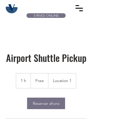
5 RIVES ONLINE
Airport Shuttle Pickup
Free
1 h
1
Free
Location 1
Reservar ahora